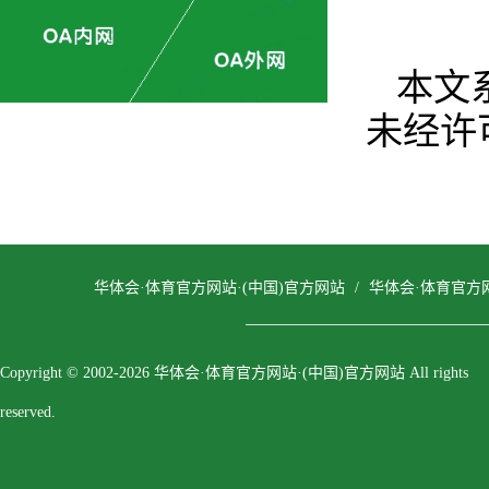
本文
未经许
华体会·体育官方网站·(中国)官方网站
/
华体会·体育官方
Copyright © 2002-2026 华体会·体育官方网站·(中国)官方网站 All rights
reserved.