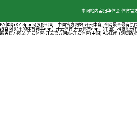
本网站内容归华体会·体育官
KY体育(KY Sports)股份公司 - 中国官方网站
开云体育_全网最全最有氛
线官网
好用的体育赛事app：开云体育
开云体育app-（中国）科技股份
服务官方网站
开云体育·开云官方网站-开云体育(中国)
AG庄闲·(网页版