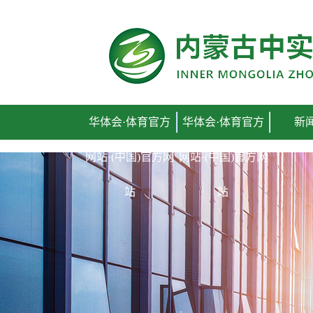
华体会·体育官方网站·(中国)官方网站
华体会·体育官方
华体会·体育官方
新
网站·(中国)官方网
网站·(中国)官方网
站
站