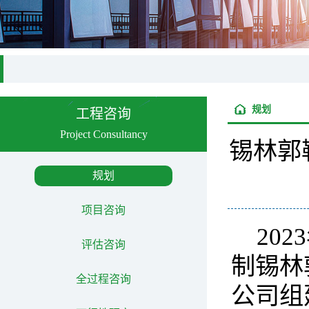
规划
工程咨询
Project Consultancy
锡林郭
规划
项目咨询
20
评估咨询
制锡林
全过程咨询
公司组