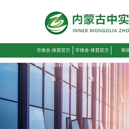
华体会·体育官方网站·(中国)官方网站
华体会·体育官方
华体会·体育官方
新
网站·(中国)官方网
网站·(中国)官方网
站
站