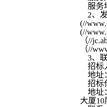
服务
2、
(//ww
(//ww
（//jc.
（//w
3、
招标
地址
招标
地址
大厦10