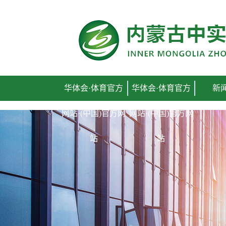
华体会·体育官方网站·(中国)官方网站
华体会·体育官方
华体会·体育官方
新
网站·(中国)官方网
网站·(中国)官方网
站
站