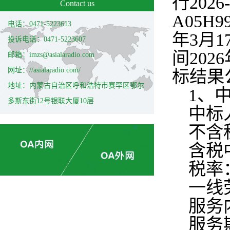
行20
Contact us
A05H
电话：0471-5223613
年3月
投诉电话：0471-5223607
间202
邮箱：imzs@asialaradio.com
网址：//asialaradio.com/
标结果
地址：内蒙古自治区呼和浩特市赛罕区鄂尔
1、
多斯东街12号银联大厦10层
中标
不含税
含税中
税率
一线
服务
服务期