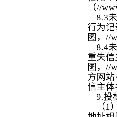
（//www
8.
行为记
图，
//
8.
重失信
图，//
方网站
信主体
9.
（1
地址相