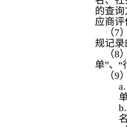
名、社
的查询
应商评
（7
规记录
（8
单”、
（9
a.
单
b.