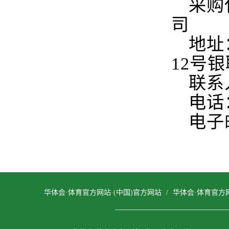
采购
司
地址
12号银
联系
电话：0
电子邮
华体会·体育官方网站·(中国)官方网站
/
华体会·体育官方