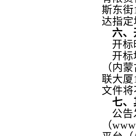
斯东街
达指定
六、
开标时
开标
（内蒙
联大厦
文件将
七、
公告
（www