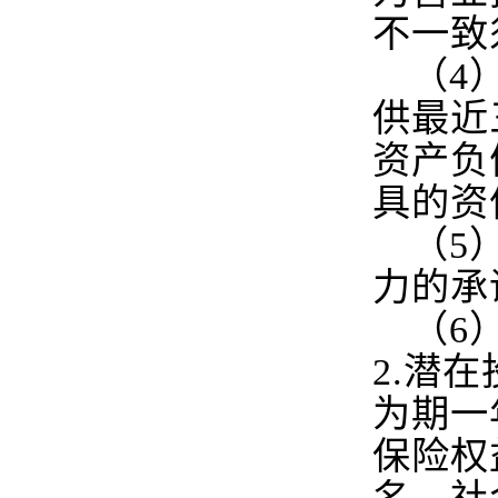
不一致
（4
供最近
资产负
具的资
（5
力的承
（6
2.潜
为期一
保险权