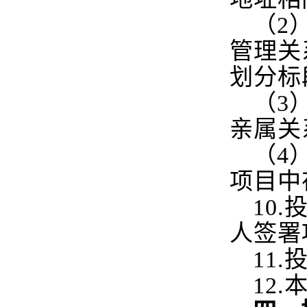
（2
管理关
划分标
（3
亲属关
（4
项目中
10
人签署
11
12