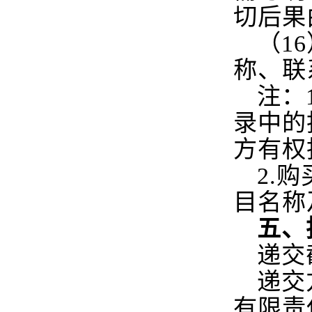
切后果
（1
称、联
注：
录中的
方有权
2.
目名称
五、
递交
递交
有限责