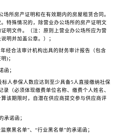
公场所房产证明和在有效期内的房屋租赁合同。
效。特殊情况的，除营业办公场所的房产证明文
的证明文件。（注：原则上营业办公场所应为营
关说明并加盖公章。）；
三年经合法审计机构出具的财务审计报告（包含
明)；
诺函；
在投标人参保人数应达到至少具备5人直接缴纳社保
记录（必须体现缴费单位名称、缴费个人姓名、
计算该期限时，自潜在供应商提交参与供应商评
的承诺函；
检监察黑名单”、“行业黑名单”的承诺函；