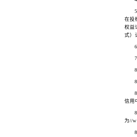
在投
权益
式）
7
信用中
为//w