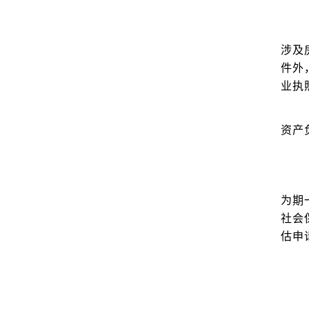
涉及
件外
业执
资产
为期
社会
估申