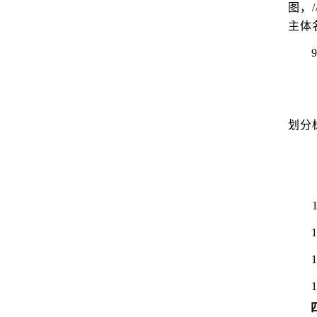
图，/
主体
9
划分
1