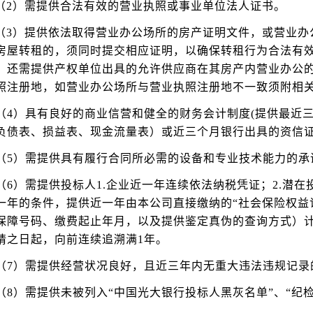
（2）需提供合法有效的营业执照或事业单位法人证书。
（3）提供依法取得营业办公场所的房产证明文件，或营业办
房屋转租的，须同时提交相应证明，以确保转租行为合法有
，还需提供产权单位出具的允许供应商在其房产内营业办公
照注册地，如营业办公场所与营业执照注册地不一致须附相
（4）具有良好的商业信营和健全的财务会计制度(提供最近
负债表、损益表、现金流量表）或近三个月银行出具的资信证
（5）需提供具有履行合同所必需的设备和专业技术能力的承
（6）需提供投标人1.企业近一年连续依法纳税凭证；2.潜
一年的条件，提供近一年由本公司直接缴纳的“社会保险权益
保障号码、缴费起止年月，以及提供鉴定真伪的查询方式）
请之日起，向前连续追溯满1年。
（7）需提供经营状况良好，且近三年内无重大违法违规记录
（8）需提供未被列入“中国光大银行投标人黑灰名单”、“纪