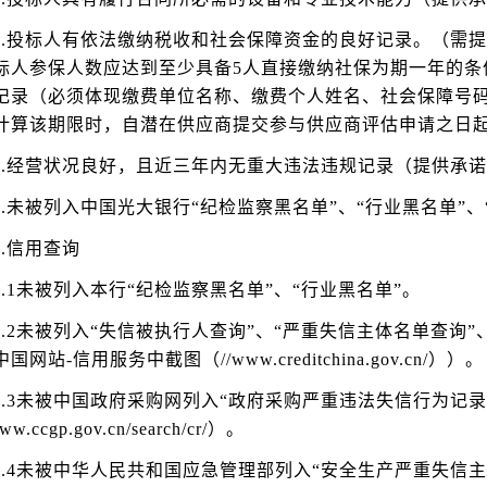
5.投标人有依法缴纳税收和社会保障资金的良好记录。（需提
标人参保人数应达到至少具备5人直接缴纳社保为期一年的条
记录（必须体现缴费单位名称、缴费个人姓名、社会保障号
计算该期限时，自潜在供应商提交参与供应商评估申请之日起
6.经营状况良好，且近三年内无重大违法违规记录（提供承
.
未被列入中国光大银行“纪检监察黑名单”、“行业黑名单”、
8.信用查询
8.1未被列入本行“纪检监察黑名单”、“行业黑名单”。
8.2未被列入“失信被执行人查询”、“严重失信主体名单查询
国网站-信用服务中截图（//www.creditchina.gov.cn/））。
8.3未被中国政府采购网列入“政府采购严重违法失信行为记
ww.ccgp.gov.cn/search/cr/）。
8.4未被中华人民共和国应急管理部列入“安全生产严重失信