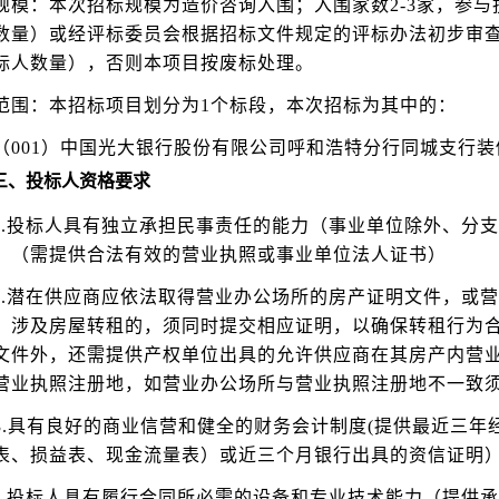
规模：本次招标规模为造价咨询入围；入围家数2-3家，参与
数量）或经评标委员会根据招标文件规定的评标办法初步审查
标人数量），否则本项目按废标处理。
范围：本招标项目划分为1个标段，本次招标为其中的：
（001）中国光大银行股份有限公司呼和浩特分行同城支行
三、投标人资格要求
1.投标人具有独立承担民事责任的能力（事业单位除外、分
。（需提供合法有效的营业执照或事业单位法人证书）
2.潜在供应商应依法取得营业办公场所的房产证明文件，或
。涉及房屋转租的，须同时提交相应证明，以确保转租行为
文件外，还需提供产权单位出具的允许供应商在其房产内营
营业执照注册地，如营业办公场所与营业执照注册地不一致
3.具有良好的商业信营和健全的财务会计制度(提供最近三
表、损益表、现金流量表）或近三个月银行出具的资信证明
4.投标人具有履行合同所必需的设备和专业技术能力（提供