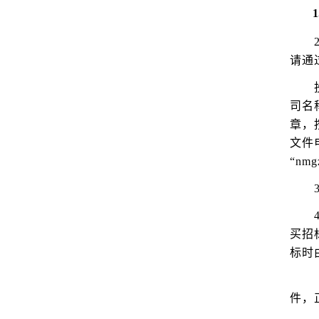
1
请通过
司名
章，
文件
“nmg
4
买招
标时
件，