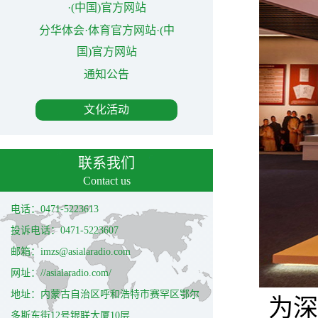
·(中国)官方网站
分华体会·体育官方网站·(中
国)官方网站
通知公告
文化活动
联系我们
Contact us
电话：0471-5223613
投诉电话：0471-5223607
邮箱：imzs@asialaradio.com
网址：//asialaradio.com/
地址：内蒙古自治区呼和浩特市赛罕区鄂尔
为深
多斯东街12号银联大厦10层