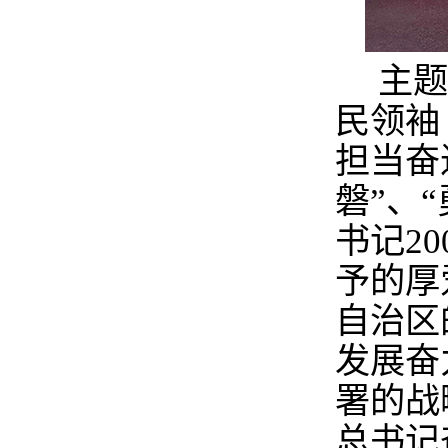
主题
民领袖
担当奋
磐”、
书记2
予的厚
自治区
发展奋
署的战
总书记