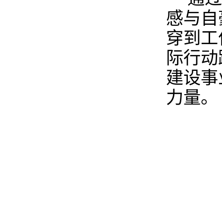
感与自
穿到工
际行动
建设事
力量。