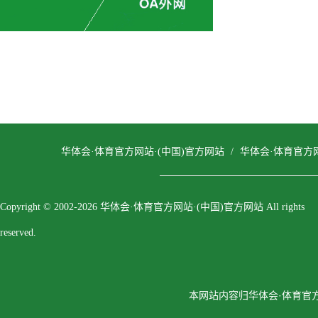
华体会·体育官方网站·(中国)官方网站
/
华体会·体育官方
Copyright © 2002-2026 华体会·体育官方网站·(中国)官方网站 All rights
reserved.
本网站内容归华体会·体育官