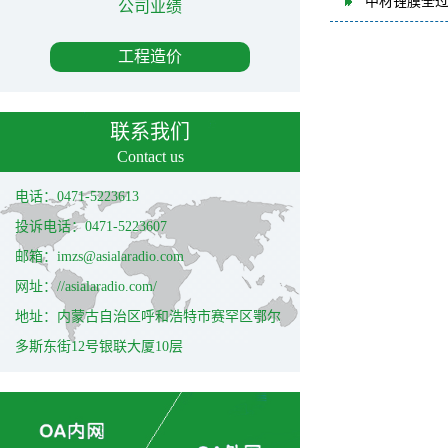
中材锂膜全
公司业绩
工程造价
联系我们
Contact us
电话：0471-5223613
投诉电话：0471-5223607
邮箱：imzs@asialaradio.com
网址：//asialaradio.com/
地址：内蒙古自治区呼和浩特市赛罕区鄂尔
多斯东街12号银联大厦10层