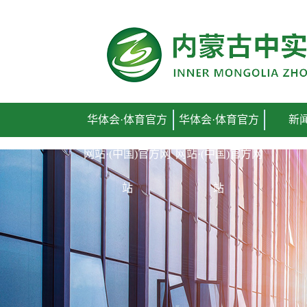
华体会·体育官方网站·(中国)官方网站
华体会·体育官方
华体会·体育官方
新
网站·(中国)官方网
网站·(中国)官方网
站
站