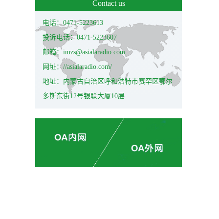
Contact us
电话：0471-5223613
投诉电话：0471-5223607
邮箱：imzs@asialaradio.com
网址：//asialaradio.com/
地址：内蒙古自治区呼和浩特市赛罕区鄂尔
多斯东街12号银联大厦10层