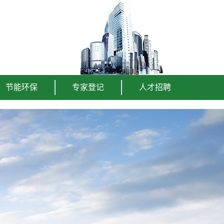
节能环保
专家登记
人才招聘