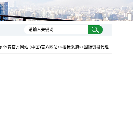
会·体育官方网站·(中国)官方网站
>>招标采购>>国际贸易代理